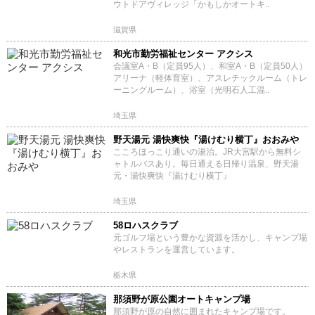
ウトドアヴィレッジ「かもしかオートキ..
滋賀県
和光市勤労福祉センター アクシス
会議室A・B（定員95人）、和室A・B（定員50人）
アリーナ（軽体育室）、アスレチックルーム（トレ
ーニングルーム）、浴室（光明石人工温..
埼玉県
野天湯元 湯快爽快『湯けむり横丁』おおみや
こころほっこり通いの湯治。JR大宮駅から無料シ
ャトルバスあり。毎日通える日帰り温泉、野天湯
元・湯快爽快『湯けむり横丁』
埼玉県
58ロハスクラブ
元ゴルフ場という豊かな資源を活かし、キャンプ場
やレストランを運営しています。
栃木県
那須野が原公園オートキャンプ場
那須野が原の自然に囲まれたキャンプ場です。