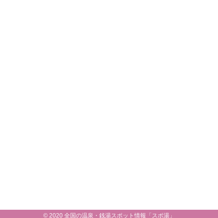
© 2020 全国の温泉・銭湯スポット情報「スポ湯」