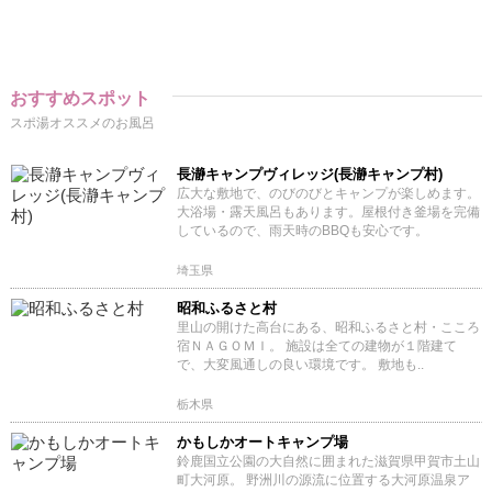
おすすめスポット
スポ湯オススメのお風呂
長瀞キャンプヴィレッジ(長瀞キャンプ村)
広大な敷地で、のびのびとキャンプが楽しめます。
大浴場・露天風呂もあります。屋根付き釜場を完備
しているので、雨天時のBBQも安心です。
埼玉県
昭和ふるさと村
里山の開けた高台にある、昭和ふるさと村・こころ
宿ＮＡＧＯＭＩ。 施設は全ての建物が１階建て
で、大変風通しの良い環境です。 敷地も..
栃木県
かもしかオートキャンプ場
鈴鹿国立公園の大自然に囲まれた滋賀県甲賀市土山
町大河原。 野洲川の源流に位置する大河原温泉ア