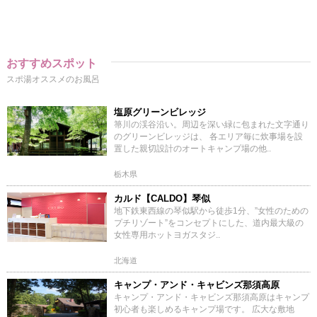
おすすめスポット
スポ湯オススメのお風呂
塩原グリーンビレッジ
箒川の渓谷沿い。周辺を深い緑に包まれた文字通り
のグリーンビレッジは、 各エリア毎に炊事場を設
置した親切設計のオートキャンプ場の他..
栃木県
カルド【CALDO】琴似
地下鉄東西線の琴似駅から徒歩1分、”女性のための
プチリゾート”をコンセプトにした、道内最大級の
女性専用ホットヨガスタジ..
北海道
キャンプ・アンド・キャビンズ那須高原
キャンプ・アンド・キャビンズ那須高原はキャンプ
初心者も楽しめるキャンプ場です。 広大な敷地