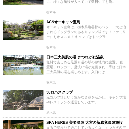
に、様々な施設が入っていて数日いても飽..
栃木県
ACNオーキャン宝島
オーキャン宝島は、栃木県塩谷郡のペット・犬と泊
まれるドッグランのあるキャンプ場です！ファミリ
ーにもオススメ！ キャンプはドッグラ..
栃木県
日本三大美肌の湯 きつれがわ温泉
無料で楽しめる足湯も道の駅の敷地内に設置。 靴
置場、ロッカー、足洗い場が完備され、手軽に日本
三大美肌の湯を楽しめます。入口には..
栃木県
58ロハスクラブ
元ゴルフ場という豊かな資源を活かし、キャンプ場
やレストランを運営しています。
栃木県
SPA HERBS 美楽温泉‐大宮の新感覚温泉施設
まるで温泉地で過ごしているような「くつろぎの空