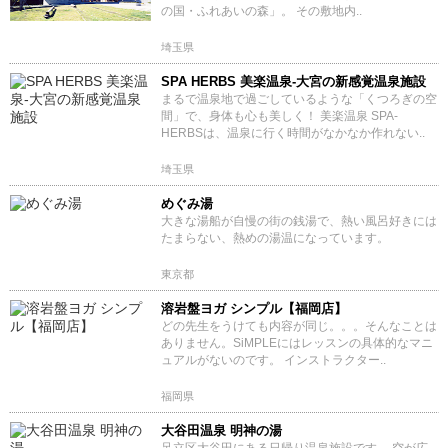
の国・ふれあいの森」。 その敷地内..
埼玉県
SPA HERBS 美楽温泉‐大宮の新感覚温泉施設
まるで温泉地で過ごしているような「くつろぎの空
間」で、身体も心も美しく！ 美楽温泉 SPA-
HERBSは、温泉に行く時間がなかなか作れない..
埼玉県
めぐみ湯
大きな湯船が自慢の街の銭湯で、熱い風呂好きには
たまらない、熱めの湯温になっています。
東京都
溶岩盤ヨガ シンプル【福岡店】
どの先生をうけても内容が同じ。。。そんなことは
ありません。SiMPLEにはレッスンの具体的なマニ
ュアルがないのです。 インストラクター..
福岡県
大谷田温泉 明神の湯