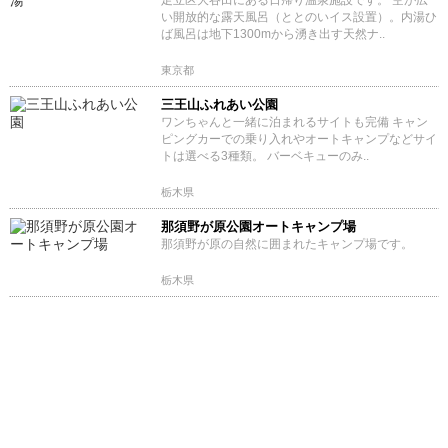
足立区大谷田にある日帰り温泉施設です。 空が広
い開放的な露天風呂（ととのいイス設置）。内湯ひ
ば風呂は地下1300mから湧き出す天然ナ..
東京都
三王山ふれあい公園
ワンちゃんと一緒に泊まれるサイトも完備 キャン
ピングカーでの乗り入れやオートキャンプなどサイ
トは選べる3種類。 バーベキューのみ..
栃木県
那須野が原公園オートキャンプ場
那須野が原の自然に囲まれたキャンプ場です。
栃木県