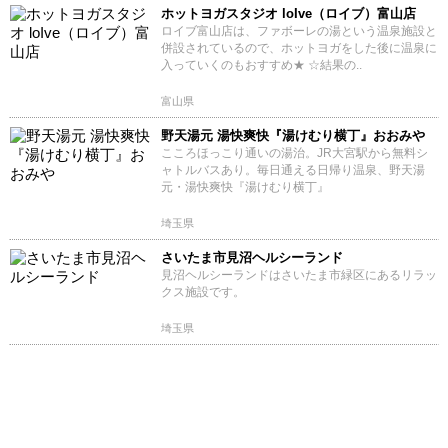
ホットヨガスタジオ loIve（ロイブ）富山店
ロイブ富山店は、ファボーレの湯という温泉施設と
併設されているので、ホットヨガをした後に温泉に
入っていくのもおすすめ★ ☆結果の..
富山県
野天湯元 湯快爽快『湯けむり横丁』おおみや
こころほっこり通いの湯治。JR大宮駅から無料シ
ャトルバスあり。毎日通える日帰り温泉、野天湯
元・湯快爽快『湯けむり横丁』
埼玉県
さいたま市見沼ヘルシーランド
見沼ヘルシーランドはさいたま市緑区にあるリラッ
クス施設です。
埼玉県