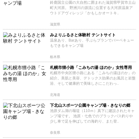
鈴鹿国立公園の大自然に囲まれた滋賀県甲賀市土山
町大河原。 野洲川の源流に位置する大河原温泉ア
ウトドアヴィレッジ「かもしかオートキ..
滋賀県
みよりふるさと体験村 テントサイト
温泉あり、Barあり、手ぶらプランでバーベキュー
もできるキャンプ場
栃木県
札幌市狸小路「こみちの湯 ほのか」女性専用
札幌市中央区狸小路にある「こみちの湯ほのか」の
紹介。美肌と美容、デトックス効果のお風呂と岩盤
浴、そして健康的で美味しさにこだわっ..
北海道
下北山スポーツ公園キャンプ場 - きなりの郷
池原ダム湖の堰堤（110ｍ）真下に建設されたキャ
ンプ場です。 池原・七色でのブラックバス釣りや
少し車で足を伸ばしての海釣り、また登..
奈良県