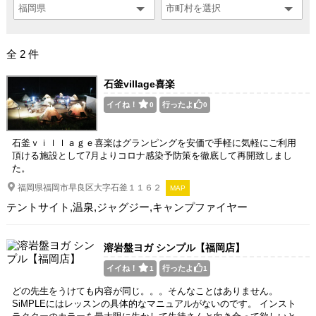
全 2 件
石釜village喜楽
イイね！
行ったよ
0
0
石釜ｖｉｌｌａｇｅ喜楽はグランピングを安価で手軽に気軽にご利用
頂ける施設として7月よりコロナ感染予防策を徹底して再開致しまし
た。
福岡県福岡市早良区大字石釜１１６２
MAP
テントサイト,温泉,ジャグジー,キャンプファイヤー
溶岩盤ヨガ シンプル【福岡店】
イイね！
行ったよ
1
1
どの先生をうけても内容が同じ。。。そんなことはありません。
SiMPLEにはレッスンの具体的なマニュアルがないのです。 インスト