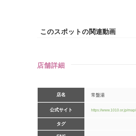
このスポットの関連動画
店舗詳細
店名
常盤湯
公式サイト
https://www.1010.or.jp/map
タグ