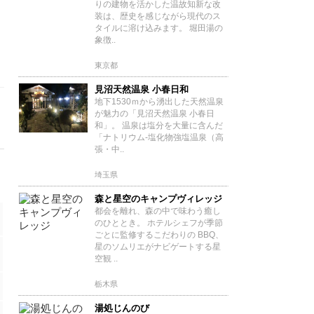
りの建物を活かした温故知新な改
装は、歴史を感じながら現代のス
タイルに溶け込みます。 堀田湯の
象徴..
東京都
見沼天然温泉 小春日和
地下1530ｍから湧出した天然温泉
が魅力の「見沼天然温泉 小春日
和」。 温泉は塩分を大量に含んだ
「ナトリウム‐塩化物強塩温泉（高
張・中..
埼玉県
森と星空のキャンプヴィレッジ
都会を離れ、森の中で味わう癒し
のひととき。 ホテルシェフが季節
ごとに監修するこだわりの BBQ、
星のソムリエがナビゲートする星
空観 ..
栃木県
湯処じんのび