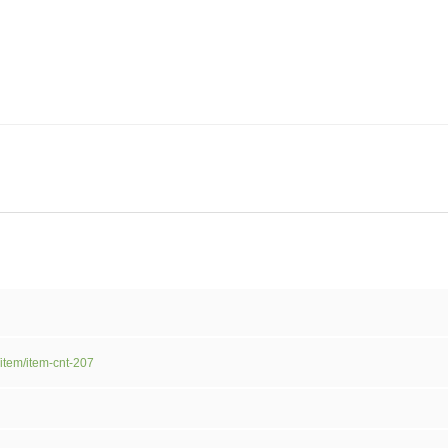
/item/item-cnt-207