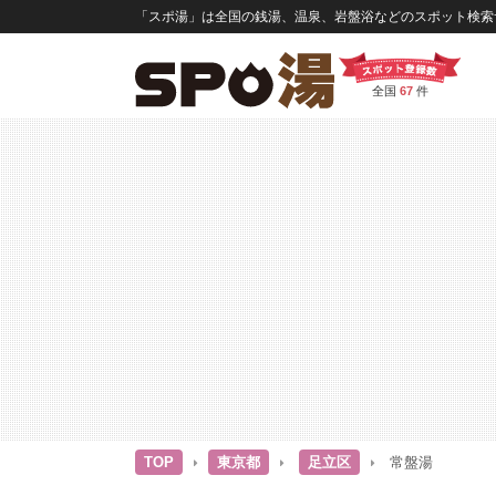
「スポ湯」は全国の銭湯、温泉、岩盤浴などのスポット検索サ
全国
67
件
TOP
東京都
足立区
常盤湯