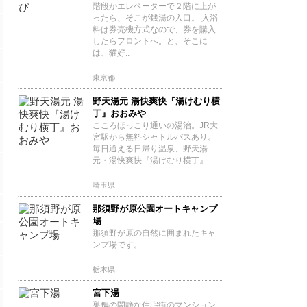
階段かエレベーターで２階に上が
ったら、そこが銭湯の入口。 入浴
料は券売機方式なので、券を購入
したらフロントへ。と、そこに
は、猫好..
東京都
野天湯元 湯快爽快『湯けむり横
丁』おおみや
こころほっこり通いの湯治。JR大
宮駅から無料シャトルバスあり。
毎日通える日帰り温泉、野天湯
元・湯快爽快『湯けむり横丁』
埼玉県
那須野が原公園オートキャンプ
場
那須野が原の自然に囲まれたキャ
ンプ場です。
栃木県
宮下湯
巣鴨の閑静な住宅街のマンション