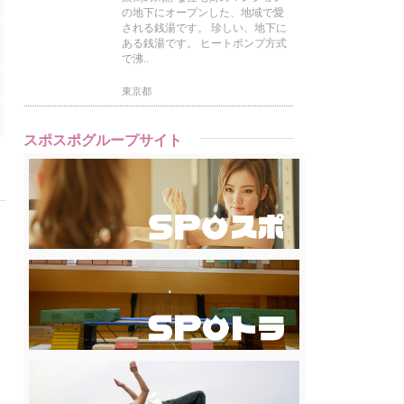
の地下にオープンした、地域で愛
される銭湯です。 珍しい、地下に
ある銭湯です。 ヒートポンプ方式
で沸..
東京都
スポスポグループサイト