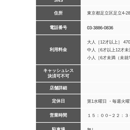
SNS
住所
東京都足立区足立4-28
電話番号
03-3886-0836
大人［12才以上］ 4
利用料金
中人［6才以上12才未
小人［6才未満（未就
キャッシュレス
決済可不可
店舗詳細
定休日
第1水曜日 ・毎週火
営業時間
１５：００−２２：３
駐車場
無し