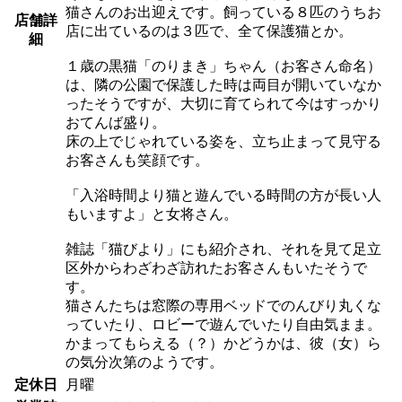
猫さんのお出迎えです。飼っている８匹のうちお
店舗詳
店に出ているのは３匹で、全て保護猫とか。
細
１歳の黒猫「のりまき」ちゃん（お客さん命名）
は、隣の公園で保護した時は両目が開いていなか
ったそうですが、大切に育てられて今はすっかり
おてんば盛り。
床の上でじゃれている姿を、立ち止まって見守る
お客さんも笑顔です。
「入浴時間より猫と遊んでいる時間の方が長い人
もいますよ」と女将さん。
雑誌「猫びより」にも紹介され、それを見て足立
区外からわざわざ訪れたお客さんもいたそうで
す。
猫さんたちは窓際の専用ベッドでのんびり丸くな
っていたり、ロビーで遊んでいたり自由気まま。
かまってもらえる（？）かどうかは、彼（女）ら
の気分次第のようです。
定休日
月曜