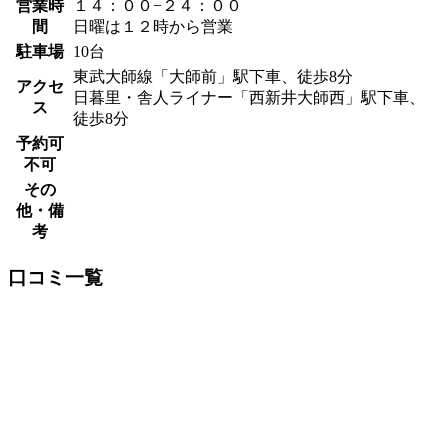
営業時
１４：００−２４：００
間
日曜は１２時から営業
駐車場
10台
東武大師線「大師前」駅下車、徒歩8分
アクセ
日暮里・舎人ライナー「西新井大師西」駅下車、
ス
徒歩8分
予約可
不可
その
他・備
考
口コミ一覧