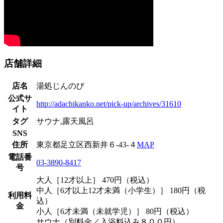
店舗詳細
店名
湯処じんのび
公式サ
http://adachikanko.net/pick-up/archives/31610
イト
タグ
サウナ,露天風呂
SNS
住所
東京都足立区西新井６‐43‐４
MAP
電話番
03-3890-8417
号
大人［12才以上］ 470円（税込）
中人［6才以上12才未満（小学生）］ 180円（税
利用料
込）
金
小人［6才未満（未就学児）］ 80円（税込）
サウナ（別料金／入浴料込み８００円）