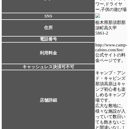
ワー,ドライヤ
ー,子供の遊び場
SNS
栃木県那須郡那
住所
須町高久甲
5861-2
電話番号
http://www.camp-
cabins.com/fee/
利用料金
公式サイトの料
金ページです。
キャッシュレス決済可不可
キャンプ・アン
ド・キャビンズ
那須高原はキャ
ンプ初心者も楽
しめるキャンプ
店舗詳細
場です。
広大な敷地に、
様々な施設が入
っていて数日い
ても飽きないこ
と間違いなし！