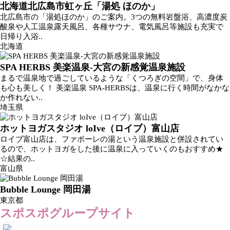
北海道北広島市虹ヶ丘「湯処 ほのか」
北広島市の「湯処ほのか」のご案内。3つの無料岩盤浴、高濃度炭
酸泉や人工温泉露天風呂、各種サウナ、電気風呂等施設も充実で
日帰り入浴..
北海道
SPA HERBS 美楽温泉‐大宮の新感覚温泉施設
まるで温泉地で過ごしているような「くつろぎの空間」で、身体
も心も美しく！ 美楽温泉 SPA-HERBSは、温泉に行く時間がなかな
か作れない..
埼玉県
ホットヨガスタジオ loIve（ロイブ）富山店
ロイブ富山店は、ファボーレの湯という温泉施設と併設されてい
るので、ホットヨガをした後に温泉に入っていくのもおすすめ★
☆結果の..
富山県
Bubble Lounge 岡田湯
東京都
スポスポグループサイト