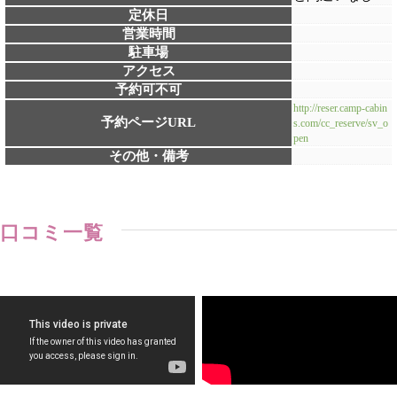
定休日
営業時間
駐車場
アクセス
予約可不可
http://reser.camp-cabin
予約ページURL
s.com/cc_reserve/sv_o
pen
その他・備考
口コミ一覧