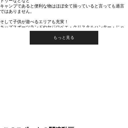
ドリーなどなど
キャンプであると便利な物はほぼ全て揃っていると言っても過言
ではありません。
そして子供が遊べるエリアも充実！
キッズスポーツランドやヤジロベエ・クリスタルハンター・じゃ
ぶじゃぶ池・キッズプレイガーデンに加え、ドッグランもあるの
でワンチャンやお子様も楽しめること間違いなしの施設です。