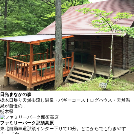
日光まなかの森
栃木日帰り天然掛流し温泉・バギーコース！ログハウス・天然温
泉が自慢の..
栃木県
ファミリーパーク那須高原
東北自動車道那須インター下りて10分。どこからでも行きやす