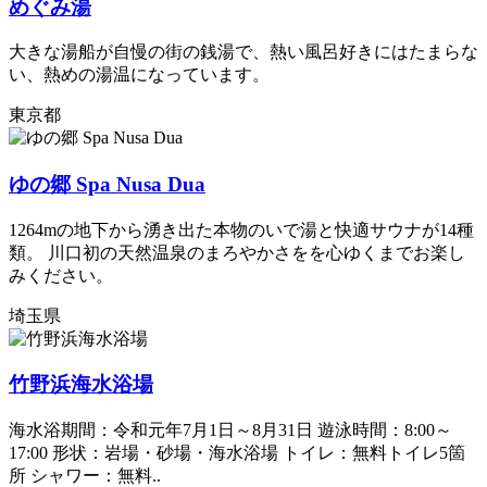
めぐみ湯
大きな湯船が自慢の街の銭湯で、熱い風呂好きにはたまらな
い、熱めの湯温になっています。
東京都
ゆの郷 Spa Nusa Dua
1264mの地下から湧き出た本物のいで湯と快適サウナが14種
類。 川口初の天然温泉のまろやかさをを心ゆくまでお楽し
みください。
埼玉県
竹野浜海水浴場
海水浴期間：令和元年7月1日～8月31日 遊泳時間：8:00～
17:00 形状：岩場・砂場・海水浴場 トイレ：無料トイレ5箇
所 シャワー：無料..