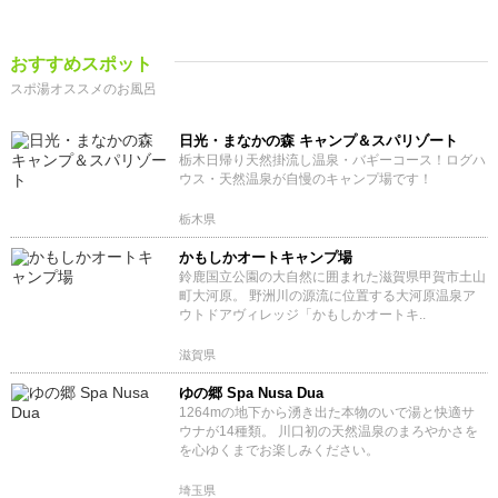
おすすめスポット
スポ湯オススメのお風呂
日光・まなかの森 キャンプ＆スパリゾート
栃木日帰り天然掛流し温泉・バギーコース！ログハ
ウス・天然温泉が自慢のキャンプ場です！
栃木県
かもしかオートキャンプ場
鈴鹿国立公園の大自然に囲まれた滋賀県甲賀市土山
町大河原。 野洲川の源流に位置する大河原温泉ア
ウトドアヴィレッジ「かもしかオートキ..
滋賀県
ゆの郷 Spa Nusa Dua
1264mの地下から湧き出た本物のいで湯と快適サ
ウナが14種類。 川口初の天然温泉のまろやかさを
を心ゆくまでお楽しみください。
埼玉県