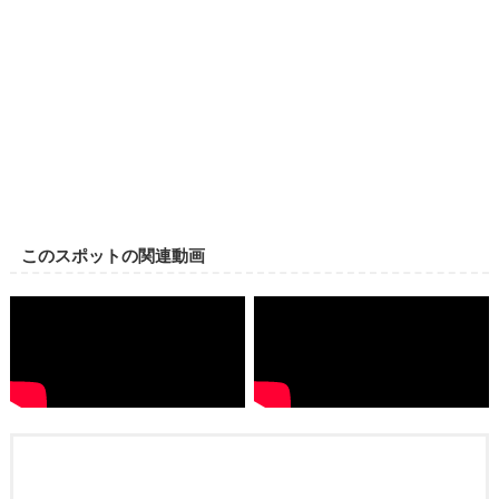
の健康効果に着目し、健康増進が期待できるお風呂として誰にも
気軽に入浴でき、恩恵を受けられるようにと2000年に全国に先駆
けて系列店6店舗に導入を開始。その後の「高濃度炭酸泉ブー
ム」は10年以上経ってから始まりました。現在でも、医療の分野
では「高濃度炭酸泉」を使った治療や研究が行われています。
このスポットの関連動画