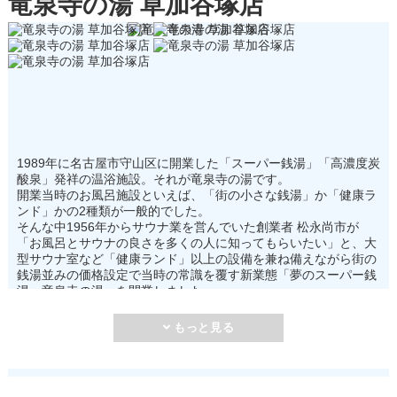
竜泉寺の湯 草加谷塚店
イイね！
行ったよ
0
0
店舗のおすすめ情報
1989年に名古屋市守山区に開業した「スーパー銭湯」「高濃度炭
酸泉」発祥の温浴施設。それが竜泉寺の湯です。
開業当時のお風呂施設といえば、「街の小さな銭湯」か「健康ラ
ンド」かの2種類が一般的でした。
そんな中1956年からサウナ業を営んでいた創業者 松永尚市が
「お風呂とサウナの良さを多くの人に知ってもらいたい」と、大
型サウナ室など「健康ランド」以上の設備を兼ね備えながら街の
銭湯並みの価格設定で当時の常識を覆す新業態「夢のスーパー銭
湯 竜泉寺の湯」を開業しました。
それがサウナの大衆化に繋がり、新業態「スーパー銭湯」が爆発
的にヒット・普及し、今や「街の銭湯」も「健康ランド」も減少
傾向にある中、温浴ブームの主流として、全国各地で地域の皆様
に親しまれています。
そんな健康志向が高まりを見せる中、いち早く「高濃度炭酸泉」