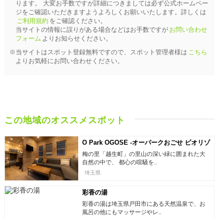
ります。 大変お手数ですが詳細につきましては必ず公式ホームペー
ジをご確認いただきますようよろしくお願いいたします。詳しくは
ご利用規約
をご確認ください。
当サイトの情報に誤りがある場合などはお手数ですが
お問い合わせ
フォーム
よりお知らせください。
※当サイトはスポット登録無料ですので、スポット管理者様は
こちら
よりお気軽にお問い合わせください。
この地域のオススメスポット
O Park OGOSE -オーパークおごせ ビオリゾ
ートホテル&スパ
梅の里「越生町」の里山の深い緑に囲まれた大
自然の中で、 都心の喧騒を..
埼玉県
彩香の湯
彩香の湯は埼玉県戸田市にある天然温泉で、お
風呂の他にもマッサージやレ..