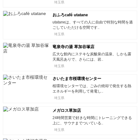
埼玉県
おふろcafé utatane
utataneは、すべての人に自由で特別な時間を過
ごしていただける空間です..
埼玉県
竜泉寺の湯 草加谷塚店
広大な館内にステキな炭酸泉の温泉、しかも露
天風呂ありで、さらには、岩..
埼玉県
さいたま市桜環境センター
桜環境センターでは、ごみの焼却で発生する熱
エネルギーを利用して発電し..
埼玉県
メガロス草加店
24時間営業で好きな時間にトレーニングできる
上に、サウナまでついている..
埼玉県