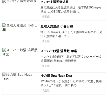
さいたま清河寺温泉
露天風呂にある生源泉湯は、地下約1500mから
湧出した38.3度の源泉を掛け..
埼玉県
見沼天然温泉 小春日和
地下1530ｍから湧出した天然温泉が魅力の「見
沼天然温泉 小春日和」。 ..
埼玉県
スーパー銭湯 湯屋敷 孝楽
さいたま市浦和区、北浦和駅近くのスーパー銭
湯 湯屋敷 孝楽は、種類豊富..
埼玉県
ゆの郷 Spa Nusa Dua
1264mの地下から湧き出た本物のいで湯と快適
サウナが14種類。 川口初の..
埼玉県