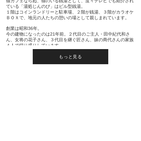
猫カフェならぬ、猫のいる銭湯として、度々テレビでも紹介され
ている「湯処じんのび」はビル型銭湯。
１階はコインランドリーと駐車場、２階が銭湯、３階がカラオケ
ＢＯＸで、地元の人たちの憩いの場として親しまれています。
創業は昭和36年。
今の建物になったのは21年前。２代目のご主人・田中紀代和さ
ん、女将の花子さん、３代目を継ぐ匠さん、妹の商代さんの家族
４人で切り盛りしています。
「じんのび」とはご主人の出身地、石川県能登の方言で「ゆっく
り、のんびり、くつろぎ」の意味だそうです。