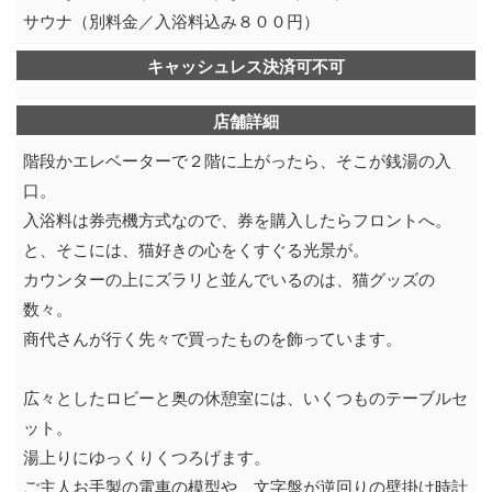
サウナ（別料金／入浴料込み８００円）
キャッシュレス決済可不可
店舗詳細
階段かエレベーターで２階に上がったら、そこが銭湯の入
口。
入浴料は券売機方式なので、券を購入したらフロントへ。
と、そこには、猫好きの心をくすぐる光景が。
カウンターの上にズラリと並んでいるのは、猫グッズの
数々。
商代さんが行く先々で買ったものを飾っています。
広々としたロビーと奥の休憩室には、いくつものテーブルセ
ット。
湯上りにゆっくりくつろげます。
ご主人お手製の電車の模型や、文字盤が逆回りの壁掛け時計