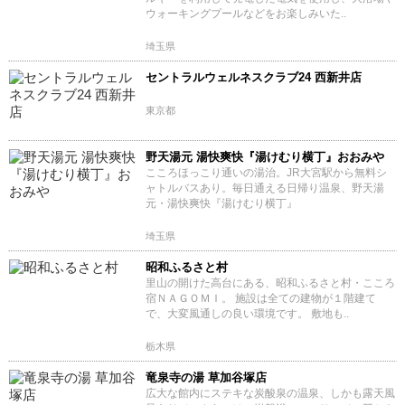
ウォーキングプールなどをお楽しみいた..
埼玉県
セントラルウェルネスクラブ24 西新井店
東京都
野天湯元 湯快爽快『湯けむり横丁』おおみや
こころほっこり通いの湯治。JR大宮駅から無料シ
ャトルバスあり。毎日通える日帰り温泉、野天湯
元・湯快爽快『湯けむり横丁』
埼玉県
昭和ふるさと村
里山の開けた高台にある、昭和ふるさと村・こころ
宿ＮＡＧＯＭＩ。 施設は全ての建物が１階建て
で、大変風通しの良い環境です。 敷地も..
栃木県
竜泉寺の湯 草加谷塚店
広大な館内にステキな炭酸泉の温泉、しかも露天風