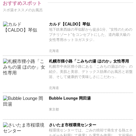
おすすめスポット
スポ湯オススメのお風呂
カルド【CALDO】琴似
地下鉄東西線の琴似駅から徒歩1分、”女性のための
プチリゾート”をコンセプトにした、道内最大級の
女性専用ホットヨガスタジ..
北海道
札幌市狸小路「こみちの湯 ほのか」女性専用
札幌市中央区狸小路にある「こみちの湯ほのか」の
紹介。美肌と美容、デトックス効果のお風呂と岩盤
浴、そして健康的で美味しさにこだわっ..
北海道
Bubble Lounge 岡田湯
東京都
さいたま市桜環境センター
桜環境センターでは、ごみの焼却で発生する熱エネ
ルギーを利用して発電した電気を使用し、大浴場や