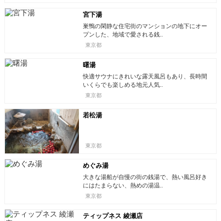
宮下湯
巣鴨の閑静な住宅街のマンションの地下にオー
プンした、地域で愛される銭..
東京都
曙湯
快適サウナにきれいな露天風呂もあり、長時間
いくらでも楽しめる地元人気..
東京都
若松湯
東京都
めぐみ湯
大きな湯船が自慢の街の銭湯で、熱い風呂好き
にはたまらない、熱めの湯温..
東京都
ティップネス 綾瀬店