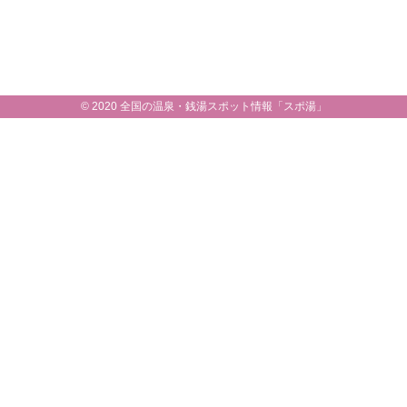
© 2020 全国の温泉・銭湯スポット情報「スポ湯」