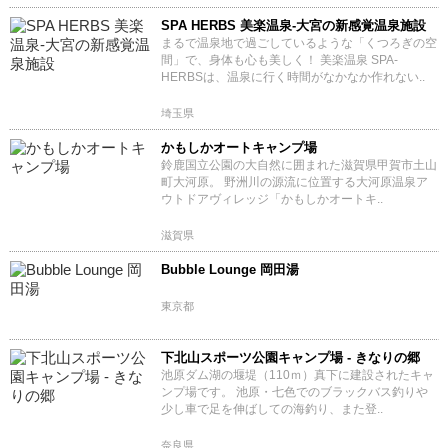
SPA HERBS 美楽温泉‐大宮の新感覚温泉施設
まるで温泉地で過ごしているような「くつろぎの空
間」で、身体も心も美しく！ 美楽温泉 SPA-
HERBSは、温泉に行く時間がなかなか作れない..
埼玉県
かもしかオートキャンプ場
鈴鹿国立公園の大自然に囲まれた滋賀県甲賀市土山
町大河原。 野洲川の源流に位置する大河原温泉ア
ウトドアヴィレッジ「かもしかオートキ..
滋賀県
Bubble Lounge 岡田湯
東京都
下北山スポーツ公園キャンプ場 - きなりの郷
池原ダム湖の堰堤（110ｍ）真下に建設されたキャ
ンプ場です。 池原・七色でのブラックバス釣りや
少し車で足を伸ばしての海釣り、また登..
奈良県