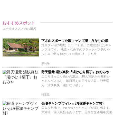
おすすめスポット
スポ湯オススメのお風呂
下北山スポーツ公園キャンプ場 - きなりの郷
池原ダム湖の堰堤（110ｍ）真下に建設されたキャ
ンプ場です。 池原・七色でのブラックバス釣りや
少し車で足を伸ばしての海釣り、また登..
奈良県
野天湯元 湯快爽快『湯けむり横丁』おおみや
こころほっこり通いの湯治。JR大宮駅から無料シ
ャトルバスあり。毎日通える日帰り温泉、野天湯
元・湯快爽快『湯けむり横丁』
埼玉県
長瀞キャンプヴィレッジ(長瀞キャンプ村)
広大な敷地で、のびのびとキャンプが楽しめます。
大浴場・露天風呂もあります。屋根付き釜場を完備