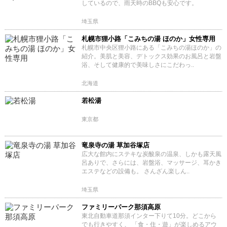
しているので、雨天時のBBQも安心です。
埼玉県
札幌市狸小路「こみちの湯 ほのか」女性専用
札幌市中央区狸小路にある「こみちの湯ほのか」の
紹介。美肌と美容、デトックス効果のお風呂と岩盤
浴、そして健康的で美味しさにこだわっ..
北海道
若松湯
東京都
竜泉寺の湯 草加谷塚店
広大な館内にステキな炭酸泉の温泉、しかも露天風
呂ありで、さらには、岩盤浴、マッサージ、耳かき
エステなどの設備も。 さんざん楽しん..
埼玉県
ファミリーパーク那須高原
東北自動車道那須インター下りて10分。どこから
でも行きやすく、 「食・住・遊」が楽しめるアウ