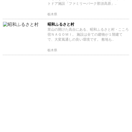
トドア施設「ファミリーパーク那須高原」..
栃木県
昭和ふるさと村
里山の開けた高台にある、昭和ふるさと村・こころ
宿ＮＡＧＯＭＩ。 施設は全ての建物が１階建て
で、大変風通しの良い環境です。 敷地も..
栃木県