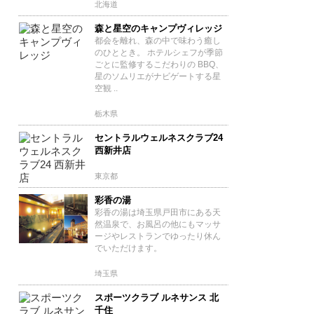
北海道
森と星空のキャンプヴィレッジ
都会を離れ、森の中で味わう癒し
のひととき。 ホテルシェフが季節
ごとに監修するこだわりの BBQ、
星のソムリエがナビゲートする星
空観 ..
栃木県
セントラルウェルネスクラブ24
西新井店
東京都
彩香の湯
彩香の湯は埼玉県戸田市にある天
然温泉で、お風呂の他にもマッサ
ージやレストランでゆったり休ん
でいただけます。
埼玉県
スポーツクラブ ルネサンス 北
千住