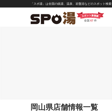
「スポ湯」は全国の銭湯、温泉、岩盤浴などのスポット検索サ
全国
67
件
岡山県店舗情報一覧