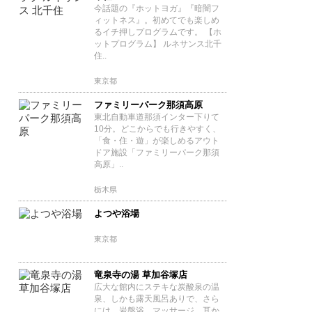
今話題の『ホットヨガ』『暗闇フ
ィットネス』。初めてでも楽しめ
るイチ押しプログラムです。 【ホ
ットプログラム】 ルネサンス北千
住..
東京都
ファミリーパーク那須高原
東北自動車道那須インター下りて
10分。どこからでも行きやすく、
「食・住・遊」が楽しめるアウト
ドア施設「ファミリーパーク那須
高原」..
栃木県
よつや浴場
東京都
竜泉寺の湯 草加谷塚店
広大な館内にステキな炭酸泉の温
泉、しかも露天風呂ありで、さら
には、岩盤浴、マッサージ、耳か