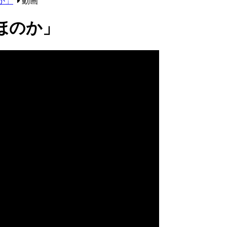
か」
動画
ほのか」