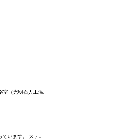
室（光明石人工温..
います。 ステ..