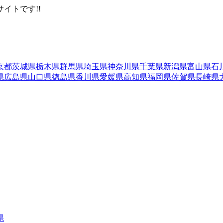
イトです!!
京都
茨城県
栃木県
群馬県
埼玉県
神奈川県
千葉県
新潟県
富山県
石
県
広島県
山口県
徳島県
香川県
愛媛県
高知県
福岡県
佐賀県
長崎県
県