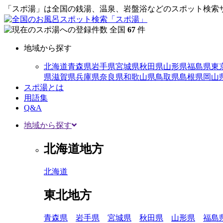
「スポ湯」は全国の銭湯、温泉、岩盤浴などのスポット検索サ
全国
67
件
地域から探す
北海道
青森県
岩手県
宮城県
秋田県
山形県
福島県
東
県
滋賀県
兵庫県
奈良県
和歌山県
鳥取県
島根県
岡山
スポ湯とは
用語集
Q&A
地域から探す
北海道地方
北海道
東北地方
青森県
岩手県
宮城県
秋田県
山形県
福島