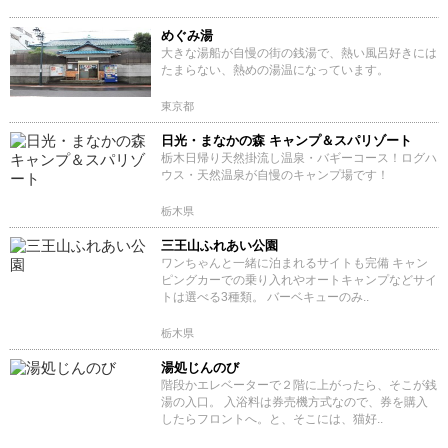
めぐみ湯
大きな湯船が自慢の街の銭湯で、熱い風呂好きには
たまらない、熱めの湯温になっています。
東京都
日光・まなかの森 キャンプ＆スパリゾート
栃木日帰り天然掛流し温泉・バギーコース！ログハ
ウス・天然温泉が自慢のキャンプ場です！
栃木県
三王山ふれあい公園
ワンちゃんと一緒に泊まれるサイトも完備 キャン
ピングカーでの乗り入れやオートキャンプなどサイ
トは選べる3種類。 バーベキューのみ..
栃木県
湯処じんのび
階段かエレベーターで２階に上がったら、そこが銭
湯の入口。 入浴料は券売機方式なので、券を購入
したらフロントへ。と、そこには、猫好..