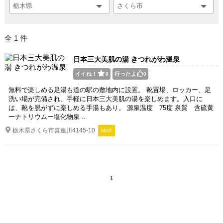
全 1 件
日本三大美肌の湯 きつれがわ温泉
イイね！
行ったよ
0
0
無料で楽しめる足湯も道の駅の敷地内に設置。 靴置場、ロッカー、足
洗い場が完備され、手軽に日本三大美肌の湯を楽しめます。入口に
は、靴を脱がずに楽しめる手湯もあり。 源泉温度 75度 泉質 含硫黄
ーナトリウムー塩化物泉 ..
栃木県さくら市喜連川4145-10
MAP
1