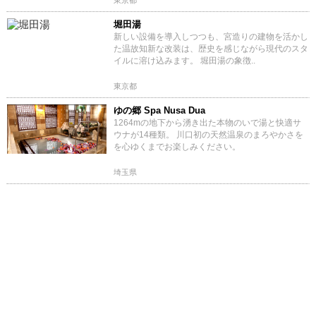
東京都
堀田湯
新しい設備を導入しつつも、宮造りの建物を活かし
た温故知新な改装は、歴史を感じながら現代のスタ
イルに溶け込みます。 堀田湯の象徴..
東京都
ゆの郷 Spa Nusa Dua
1264mの地下から湧き出た本物のいで湯と快適サ
ウナが14種類。 川口初の天然温泉のまろやかさを
を心ゆくまでお楽しみください。
埼玉県