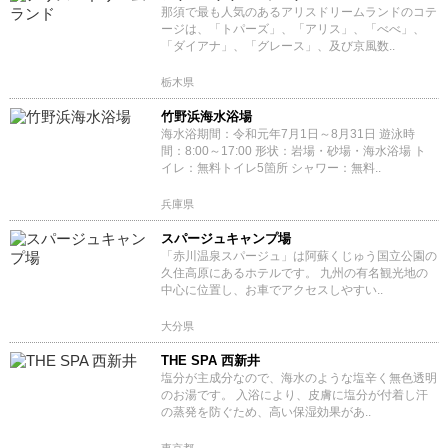
那須で最も人気のあるアリスドリームランドのコテ
ージは、「トパーズ」、「アリス」、「べべ」、
「ダイアナ」、「グレース」、及び京風数..
栃木県
竹野浜海水浴場
海水浴期間：令和元年7月1日～8月31日 遊泳時
間：8:00～17:00 形状：岩場・砂場・海水浴場 ト
イレ：無料トイレ5箇所 シャワー：無料..
兵庫県
スパージュキャンプ場
「赤川温泉スパージュ」は阿蘇くじゅう国立公園の
久住高原にあるホテルです。 九州の有名観光地の
中心に位置し、お車でアクセスしやすい..
大分県
THE SPA 西新井
塩分が主成分なので、海水のような塩辛く無色透明
のお湯です。 入浴により、皮膚に塩分が付着し汗
の蒸発を防ぐため、高い保湿効果があ..