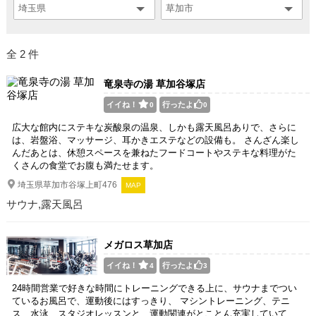
全 2 件
竜泉寺の湯 草加谷塚店
イイね！
行ったよ
0
0
広大な館内にステキな炭酸泉の温泉、しかも露天風呂ありで、さらに
は、岩盤浴、マッサージ、耳かきエステなどの設備も。 さんざん楽し
んだあとは、休憩スペースを兼ねたフードコートやステキな料理がた
くさんの食堂でお腹も満たせます。
埼玉県草加市谷塚上町476
MAP
サウナ,露天風呂
メガロス草加店
イイね！
行ったよ
4
3
24時間営業で好きな時間にトレーニングできる上に、サウナまでつい
ているお風呂で、運動後にはすっきり、 マシントレーニング、テニ
ス、水泳、スタジオレッスンと、運動関連がとことん充実していて、