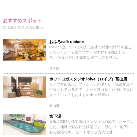
おすすめスポット
スポ湯オススメのお風呂
おふろcafé utatane
utataneは、すべての人に自由で特別な時間を過ご
していただける空間です。 utatane時間は十人十
色。 あなただけの素敵な過ごし方を見つ..
埼玉県
ホットヨガスタジオ loIve（ロイブ）富山店
ロイブ富山店は、ファボーレの湯という温泉施設と
併設されているので、ホットヨガをした後に温泉に
入っていくのもおすすめ★ ☆結果の..
富山県
宮下湯
巣鴨の閑静な住宅街のマンションの地下にオープン
した、地域で愛される銭湯です。 珍しい、地下に
ある銭湯です。 ヒートポンプ方式で沸..