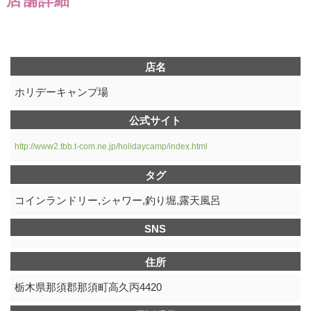
店舗詳細
店名
ホリデーキャンプ場
公式サイト
http://www2.tbb.t-com.ne.jp/holidaycamp/index.html
タグ
コインランドリー,シャワー,釣り堀,露天風呂
SNS
住所
栃木県那須郡那須町高久丙4420