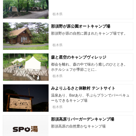
栃木県
那須野が原公園オートキャンプ場
那須野が原の自然に囲まれたキャンプ場です。
栃木県
森と星空のキャンプヴィレッジ
都会を離れ、森の中で味わう癒しのひととき。
ホテルシェフが季節ごとに..
栃木県
みよりふるさと体験村 テントサイト
温泉あり、Barあり、手ぶらプランでバーベキュ
ーもできるキャンプ場
栃木県
那須高原リバーガーデンキャンプ場
那須高原の自然豊かなキャンプ場