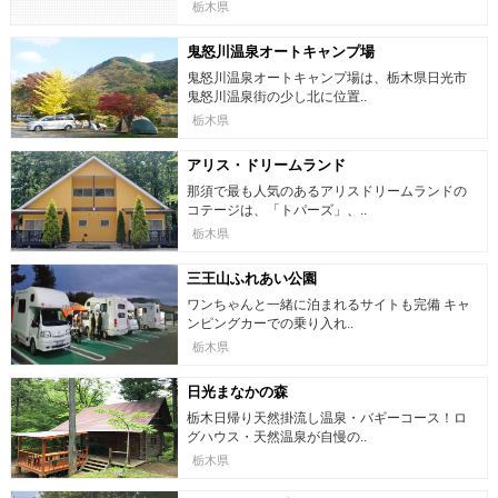
栃木県
鬼怒川温泉オートキャンプ場
鬼怒川温泉オートキャンプ場は、栃木県日光市
鬼怒川温泉街の少し北に位置..
栃木県
アリス・ドリームランド
那須で最も人気のあるアリスドリームランドの
コテージは、「トパーズ」、..
栃木県
三王山ふれあい公園
ワンちゃんと一緒に泊まれるサイトも完備 キャ
ンピングカーでの乗り入れ..
栃木県
日光まなかの森
栃木日帰り天然掛流し温泉・バギーコース！ロ
グハウス・天然温泉が自慢の..
栃木県