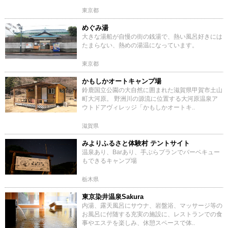
東京都
めぐみ湯
大きな湯船が自慢の街の銭湯で、熱い風呂好きには
たまらない、熱めの湯温になっています。
東京都
かもしかオートキャンプ場
鈴鹿国立公園の大自然に囲まれた滋賀県甲賀市土山
町大河原。 野洲川の源流に位置する大河原温泉ア
ウトドアヴィレッジ「かもしかオートキ..
滋賀県
みよりふるさと体験村 テントサイト
温泉あり、Barあり、手ぶらプランでバーベキュー
もできるキャンプ場
栃木県
東京染井温泉Sakura
内湯、露天風呂にサウナ、岩盤浴、マッサージ等の
お風呂に付随する充実の施設に、レストランでの食
事やエステを楽しみ、休憩スペースで体..