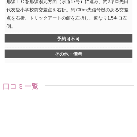
那須ＩＣを那須湯元方面（県道17号）に進み、約2キロ先田
代友愛小学校前交差点を右折。約700ｍ先信号機のある交差
点を右折。トリックアートの館を左折し、道なり1.5キロ左
側。
予約可不可
その他・備考
口コミ一覧