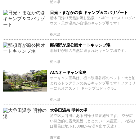
栃木県
日光・まなかの森 キャンプ＆スパリゾート
栃木日帰り天然掛流し温泉・バギーコース！ログハ
ウス・天然温泉が自慢のキャンプ場です！
栃木県
那須野が原公園オートキャンプ場
那須野が原の自然に囲まれたキャンプ場です。
栃木県
ACNオーキャン宝島
オーキャン宝島は、栃木県塩谷郡のペット・犬と泊
まれるドッグランのあるキャンプ場です！ファミリ
ーにもオススメ！ キャンプはドッグラ..
栃木県
大谷田温泉 明神の湯
足立区大谷田にある日帰り温泉施設です。 空が広
い開放的な露天風呂（ととのいイス設置）。内湯ひ
ば風呂は地下1300mから湧き出す天然ナ..
東京都