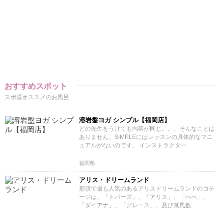
おすすめスポット
スポ湯オススメのお風呂
溶岩盤ヨガ シンプル【福岡店】
どの先生をうけても内容が同じ。。。そんなことは
ありません。SiMPLEにはレッスンの具体的なマニ
ュアルがないのです。 インストラクター..
福岡県
アリス・ドリームランド
那須で最も人気のあるアリスドリームランドのコテ
ージは、「トパーズ」、「アリス」、「べべ」、
「ダイアナ」、「グレース」、及び京風数..