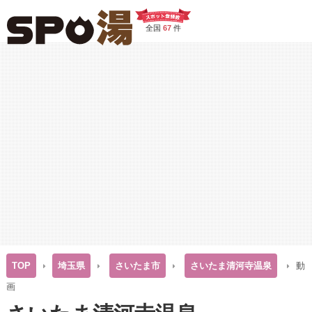
全国
67
件
TOP
埼玉県
さいたま市
さいたま清河寺温泉
動
画