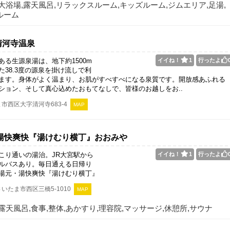
大浴場,露天風呂,リラックスルーム,キッズルーム,ジムエリア,足湯,
ルーム
清河寺温泉
ある生源泉湯は、地下約1500m
イイね！
1
行ったよ
た38.3度の源泉を掛け流しで利
ます。身体がよく温まり、お肌がすべすべになる泉質です。開放感あふれる
ション、そして真心込めたおもてなしで、皆様のお越しをお..
市西区大字清河寺683-4
MAP
 湯快爽快『湯けむり横丁』おおみや
こり通いの湯治。JR大宮駅から
イイね！
1
行ったよ
ルバスあり。毎日通える日帰り
湯元・湯快爽快『湯けむり横丁』
いたま市西区三橋5-1010
MAP
露天風呂,食事,整体,あかすり,理容院,マッサージ,休憩所,サウナ