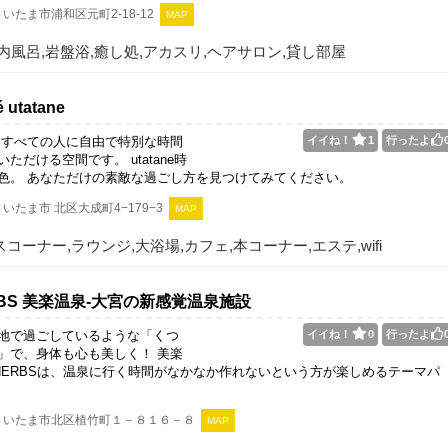
いたま市浦和区元町2-18-12
MAP
内風呂,岩盤浴,癒し処,アカスリ,ヘアサロン,貸し部屋
utatane
eは、すべての人に自由で特別な時間
イイね！
1
行ったよ
ただける空間です。 utatane時
色。 あなただけの素敵な過ごし方を見つけてみてください。
いたま市 北区大成町4−179−3
MAP
コーナー,ラウンジ,大浴場,カフェ,本コーナー,エステ,wifi
ERBS 美楽温泉‐大宮の新感覚温泉施設
地で過ごしているような「くつ
イイね！
0
行ったよ
」で、身体も心も美しく！ 美楽
A-HERBSは、温泉に行く時間がなかなか作れないという方が楽しめるテーマパ
さいたま市北区植竹町１－８１６－８
MAP