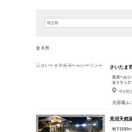
全 8 件
さいたま
見沼ヘルシ
るリラック
埼玉県さ
大浴場,レ
見沼天然温
地下153