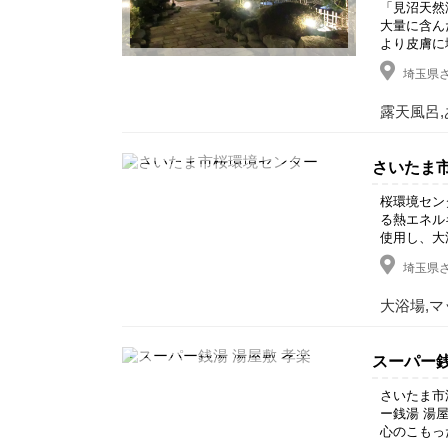
「見沼天然
大量に含ん
より皮膚に
埼玉県さ
露天風呂,
さいたま
桜環境セン
る熱エネル
使用し、大
埼玉県さ
大浴場,マ
スーパー銭
さいたま市
ー銭湯 湯
心のこもっ