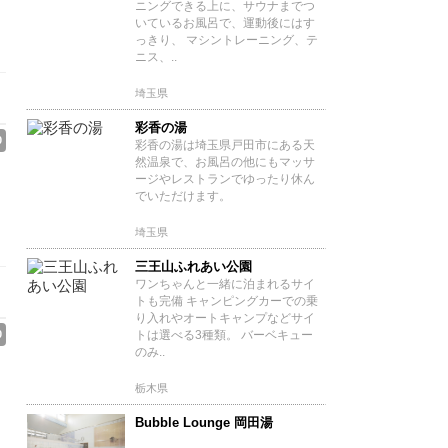
ニングできる上に、サウナまでつ
いているお風呂で、運動後にはす
っきり、 マシントレーニング、テ
ニス、..
埼玉県
彩香の湯
0
彩香の湯は埼玉県戸田市にある天
然温泉で、お風呂の他にもマッサ
ージやレストランでゆったり休ん
でいただけます。
埼玉県
三王山ふれあい公園
ワンちゃんと一緒に泊まれるサイ
トも完備 キャンピングカーでの乗
り入れやオートキャンプなどサイ
0
トは選べる3種類。 バーベキュー
のみ..
栃木県
Bubble Lounge 岡田湯