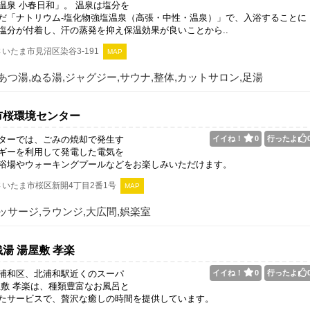
温泉 小春日和」。 温泉は塩分を
だ「ナトリウム‐塩化物強塩温泉（高張・中性・温泉）」で、入浴することに
塩分が付着し、汗の蒸発を抑え保温効果が良いことから..
いたま市見沼区染谷3-191
MAP
あつ湯,ぬる湯,ジャグジー,サウナ,整体,カットサロン,足湯
市桜環境センター
ターでは、ごみの焼却で発生す
イイね！
0
行ったよ
ギーを利用して発電した電気を
浴場やウォーキングプールなどをお楽しみいただけます。
いたま市桜区新開4丁目2番1号
MAP
ッサージ,ラウンジ,大広間,娯楽室
湯 湯屋敷 孝楽
浦和区、北浦和駅近くのスーパ
イイね！
0
行ったよ
屋敷 孝楽は、種類豊富なお風呂と
たサービスで、贅沢な癒しの時間を提供しています。