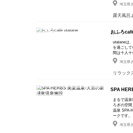
埼玉県さ
露天風呂,
おふろcafé 
utatan
を過ごしてい
間は十人十
埼玉県さ
リラックス
SPA H
まるで温泉
ろぎの空間
温泉 SP
ークです。
埼玉県