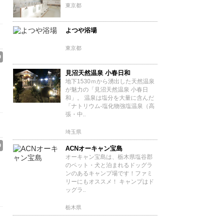
東京都
よつや浴場
東京都
0
見沼天然温泉 小春日和
地下1530ｍから湧出した天然温泉
が魅力の「見沼天然温泉 小春日
和」。 温泉は塩分を大量に含んだ
「ナトリウム‐塩化物強塩温泉（高
張・中..
埼玉県
0
ACNオーキャン宝島
オーキャン宝島は、栃木県塩谷郡
のペット・犬と泊まれるドッグラ
ンのあるキャンプ場です！ファミ
リーにもオススメ！ キャンプはド
ッグラ..
栃木県