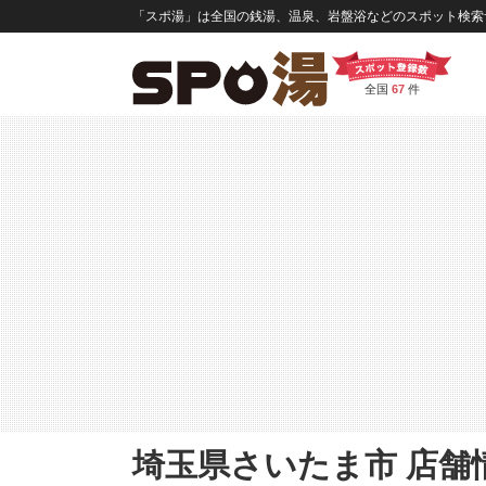
「スポ湯」は全国の銭湯、温泉、岩盤浴などのスポット検索サ
全国
67
件
埼玉県さいたま市 店舗