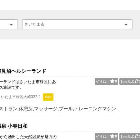
市見沼ヘルシーランド
ーランドはさいたま市緑区にあ
イイね！
0
行ったよ
ス施設です。
いたま市緑区大崎322-1
MAP
ストラン,休憩所,マッサージ,プール,トレーニングマシン
泉 小春日和
0ｍから湧出した天然温泉が魅力の
イイね！
0
行ったよ