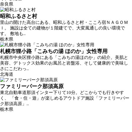
奈良県
昭和ふるさと村
里山の開けた高台にある、昭和ふるさと村・こころ宿ＮＡＧＯＭ
Ｉ。 施設は全ての建物が１階建てで、大変風通しの良い環境で
す。 敷地も..
栃木県
札幌市狸小路「こみちの湯 ほのか」女性専用
札幌市中央区狸小路にある「こみちの湯ほのか」の紹介。美肌と
美容、デトックス効果のお風呂と岩盤浴、そして健康的で美味し
さにこだわっ..
北海道
ファミリーパーク那須高原
東北自動車道那須インター下りて10分。どこからでも行きやす
く、 「食・住・遊」が楽しめるアウトドア施設「ファミリーパー
ク那須高原」..
栃木県