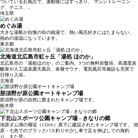
ついているお風呂で、運動後にはすっきり、 マシントレーニン
グ、テニス、..
埼玉県
めぐみ湯
大きな湯船が自慢の街の銭湯で、熱い風呂好きにはたまらない、
熱めの湯温になっています。
東京都
北海道北広島市虹ヶ丘「湯処 ほのか」
北広島市の「湯処ほのか」のご案内。3つの無料岩盤浴、高濃度炭
酸泉や人工温泉露天風呂、各種サウナ、電気風呂等施設も充実で
日帰り入浴..
北海道
那須野が原公園オートキャンプ場
那須野が原の自然に囲まれたキャンプ場です。
栃木県
下北山スポーツ公園キャンプ場 - きなりの郷
池原ダム湖の堰堤（110ｍ）真下に建設されたキャンプ場です。 池
原・七色でのブラックバス釣りや少し車で足を伸ばしての海釣
り、また登..