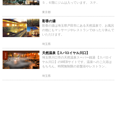
５，６階にジムは入っています。 ステ..
東京都
彩香の湯
彩香の湯は埼玉県戸田市にある天然温泉で、お風呂
の他にもマッサージやレストランでゆったり休んで
いただけます。
埼玉県
天然温泉【スパロイヤル川口】
埼玉県川口市の天然温泉スーパー銭湯 【スパロイ
ヤル川口】のWEBサイトです。温泉へのご入浴は
もちろん、時間無制限の岩盤浴やレストラン..
埼玉県