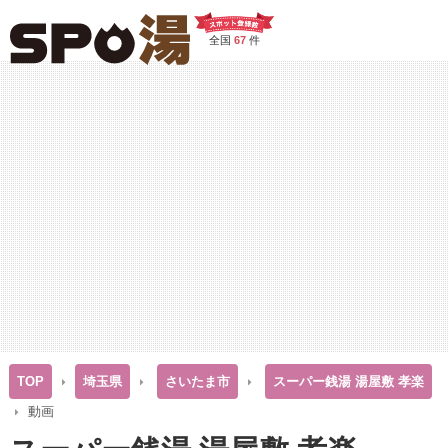
全国
67
件
TOP
埼玉県
さいたま市
スーパー銭湯 湯屋敷 孝楽
動画