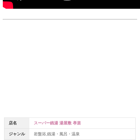
店名
スーパー銭湯 湯屋敷 孝楽
ジャンル
岩盤浴,銭湯・風呂・温泉