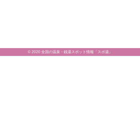
© 2020 全国の温泉・銭湯スポット情報「スポ湯」