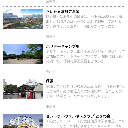
埼玉県
さいたま清河寺温泉
露天風呂にある生源泉湯は、地下約1500mから湧
出した38.3度の源泉を掛け流しで利用しておりま
す。身体がよく温まり、お肌がすべすべにな..
埼玉県
ホリデーキャンプ場
ホリデーキャンプは那須高原のレジャー拠点として
立地抜群のオートキャンプ場です。 場内には人気
の釣り堀、貸切の露天風呂もございま..
栃木県
曙湯
快適サウナにきれいな露天風呂もあり、長時間いく
らでも楽しめる地元人気の銭湯です。 昔ながらの
まさに銭湯といった外観で味があります。
東京都
セントラルウェルネスクラブ ときわ台
１階にはスーパー、２階には薬局や子供服屋、クリ
ーニングなど、便利な店舗がたくさんのビルの４，