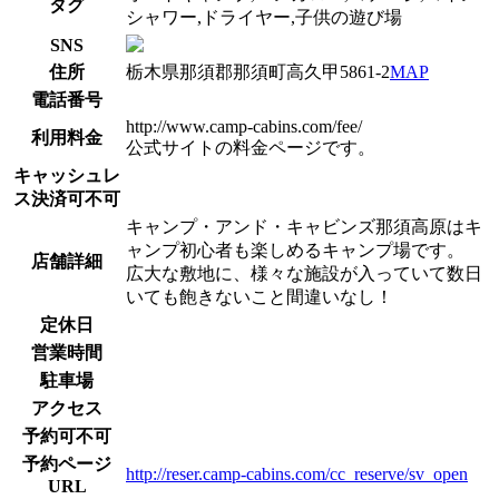
タグ
シャワー,ドライヤー,子供の遊び場
SNS
住所
栃木県那須郡那須町高久甲5861-2
MAP
電話番号
http://www.camp-cabins.com/fee/
利用料金
公式サイトの料金ページです。
キャッシュレ
ス決済可不可
キャンプ・アンド・キャビンズ那須高原はキ
ャンプ初心者も楽しめるキャンプ場です。
店舗詳細
広大な敷地に、様々な施設が入っていて数日
いても飽きないこと間違いなし！
定休日
営業時間
駐車場
アクセス
予約可不可
予約ページ
http://reser.camp-cabins.com/cc_reserve/sv_open
URL